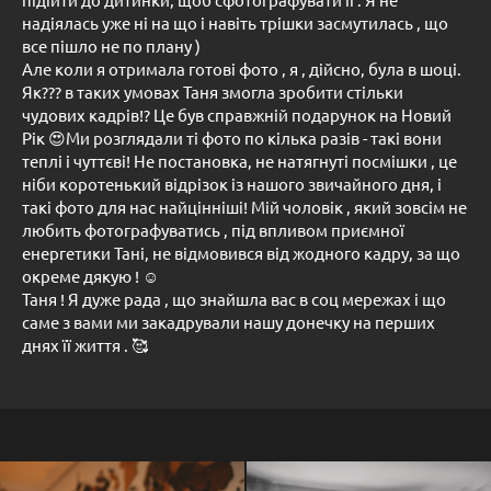
надіялась уже ні на що і навіть трішки засмутилась , що
все пішло не по плану )
Але коли я отримала готові фото , я , дійсно, була в шоці.
Як??? в таких умовах Таня змогла зробити стільки
чудових кадрів!? Це був справжній подарунок на Новий
Рік 😍Ми розглядали ті фото по кілька разів - такі вони
теплі і чуттєві! Не постановка, не натягнуті посмішки , це
ніби коротенький відрізок із нашого звичайного дня, і
такі фото для нас найцінніші! Мій чоловік , який зовсім не
любить фотографуватись , під впливом приємної
енергетики Тані, не відмовився від жодного кадру, за що
окреме дякую ! ☺️
Таня ! Я дуже рада , що знайшла вас в соц мережах і що
саме з вами ми закадрували нашу донечку на перших
днях її життя . 🥰