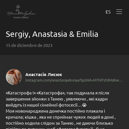
ES
Sergiy, Anastasia & Emilia
15 de diciembre de 2023
Анастасія Лисюк
instagram.com/anastasiyabunya?igshid=MTNiYzNiMzkwZA%3D%3D&utm_source=qr
«Катастрофа !» «Катастрофа»,-так подумала я після
завершення зйомки з Танею , уявляючи , які кадри
вийдуть із нашої сімейної фотосесії…😭
Моя новонароджена донечка постійно плакала і
кричала; кішка , яка не сприймає чужих людей в домі ,
постійно ходила слідом за Танею , не даючи близько
підійти до дитинки, щоб сфотографувати її . Я не