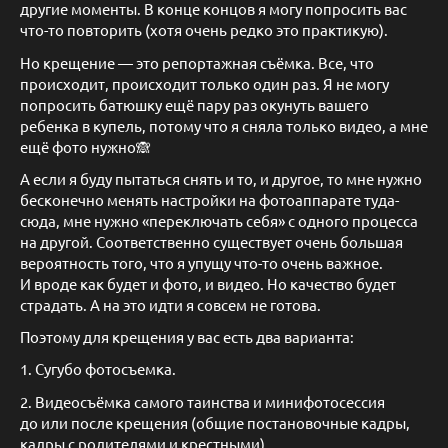
другие моменты. В конце концов я могу попросить вас
что-то повторить (хотя очень редко это практикую).
Но крещение — это репортажная съёмка. Все, что
происходит, происходит только один раз. Я не могу
попросить батюшку ещё пару раз окунуть вашего
ребенка в купель, потому что я сняла только видео, а мне
ещё фото нужно🙈
А если я буду пытаться снять и то, и другое, то мне нужно
бесконечно менять настройки на фотоаппарате туда-
сюда, мне нужно «переключать себя» с одного процесса
на другой. Соответственно существует очень большая
вероятность того, что я упущу что-то очень важное.
И вроде как будет и фото, и видео. Но качество будет
страдать. А на это идти я совсем не готова.
Поэтому для крещения у вас есть два варианта:
1. Сугубо фотосъемка.
2. Видеосъёмка самого таинства и минифотосессия
до или после крещения (общие постановочные кадры,
кадры с родителями и крестными).