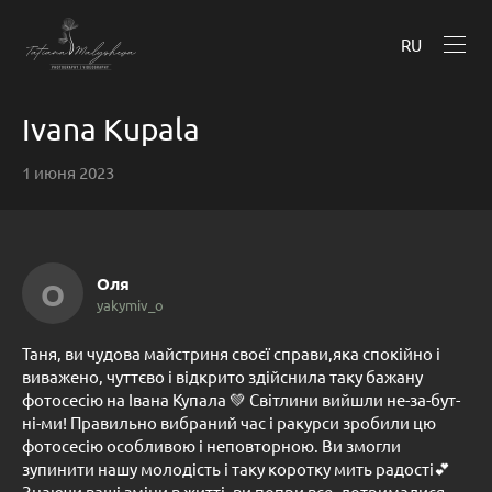
RU
Ivana Kupala
1 июня 2023
Оля
О
yakymiv_o
Таня, ви чудова майстриня своєї справи,яка спокійно і
виважено, чуттєво і відкрито здійснила таку бажану
фотосесію на Івана Купала 💚 Світлини вийшли не-за-бут-
ні-ми! Правильно вибраний час і ракурси зробили цю
фотосесію особливою і неповторною. Ви змогли
зупинити нашу молодість і таку коротку мить радості💕
Знаючи ваші зміни в житті, ви попри все, дотрималися