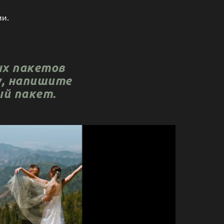
ии.
ых пакетов
у, напишите
ный пакет.