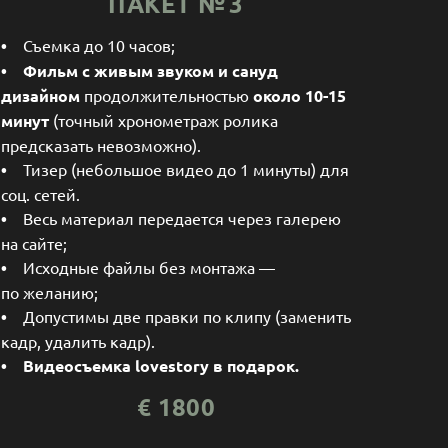
ПАКЕТ № 3
•
Съемка до 10 часов;
•
Фильм
с живым звуком и сануд
дизайном
продолжительностью
около 10-15
минут
(точный хронометраж ролика
предсказать невозможно).
•
Тизер (небольшое видео до 1 минуты) для
соц. сетей.
•
Весь материал передается через галерею
на сайте;
•
Исходные файлы без монтажа —
по желанию;
•
Допустимы две правки по клипу (заменить
кадр, удалить кадр).
• Видеосъемка lovestory в подарок.
€
1800