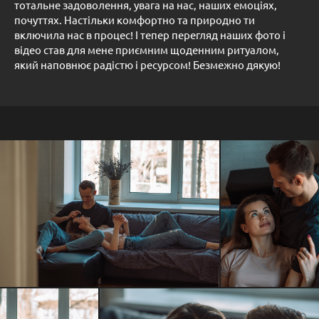
тотальне задоволення, увага на нас, наших емоціях,
почуттях. Настільки комфортно та природно ти
включила нас в процес! І тепер перегляд наших фото і
відео став для мене приємним щоденним ритуалом,
який наповнює радістю і ресурсом! Безмежно дякую!