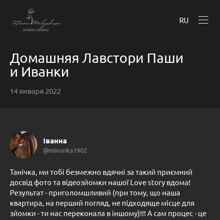
RU
Домашняя Лавстори Паши
и Иванки
14 января 2022
Іванна
@mivanka1902
Танічка, ми тобі безмежно вдячні за такий приємний
досвід фото та відеозйомки нашої Love story вдома!
Результат - приголомшливий (при тому, що наша
квартира, на перший погляд, не підходяще місце для
зйомки - ти нас переконала в іншому)!!! А сам процес - це