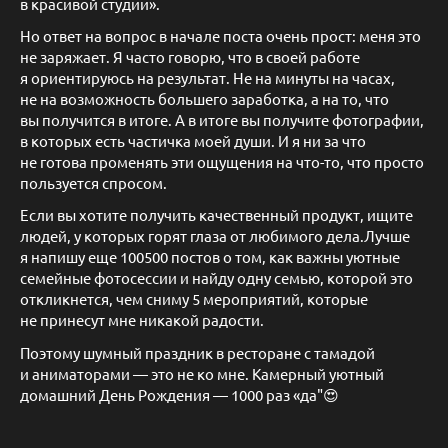
в красивой студии».
Но ответ на вопрос в начале поста очень прост: меня это
не заряжает. Я часто говорю, что в своей работе
я ориентируюсь на результат. Не на минуты на часах,
не на возможность большего заработка, а на то, что
вы получится в итоге. А в итоге вы получите фотографии,
в которых есть частичка моей души. И я ни за что
не готова променять эти ощущения на что-то, что просто
пользуется спросом.
Если вы хотите получить качественный продукт, ищите
людей, у которых горят глаза от любимого дела.Лучше
я напишу еще 100500 постов о том, как важны уютные
семейные фотосессии и найду одну семью, которой это
откликнется, чем сниму 5 мероприятий, которые
не принесут мне никакой радости.
Поэтому шумный праздник в ресторане с тамадой
и аниматорами — это не ко мне. Камерный уютный
домашний День Рождения — 1000 раз «да"😍