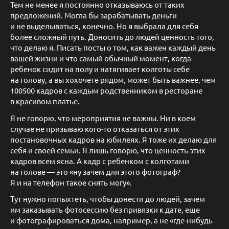
Тем не менее я постоянно отказываюсь от таких
предложений. Могла бы зарабатывать деньги
и не выделываться, конечно. Но я выбрала для себя
более сложный путь. Доносить до людей ценность того,
что делаю я. Писать посты о том, как важен каждый день
вашей жизни и что самый обычный момент, когда
ребенок сидит на полу и натягивает колготы себе
на голову, а вы хохочете рядом, может быть важнее, чем
100500 кадров с каждым родственником в ресторане
в красивом платье.
Я не говорю, что мероприятия не важны. Ни в коем
случае не призываю кого-то отказаться от этих
постановочных кадров на юбилеях. Я тоже их делаю для
себя и своей семьи. Я лишь говорю, что ценность этих
кадров всем ясна. А кадр с ребенком с колготами
на голове — это «ну зачем для этого фотограф?
Я и на телефон такое снять могу».
Тут нужно попыхтеть, чтобы донести до людей, зачем
им заказывать фотосессию без привязки к дате, еще
и фотографироваться дома, например, а не «где-нибудь