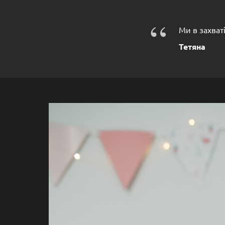
“
Ми в захваті
Тетяна