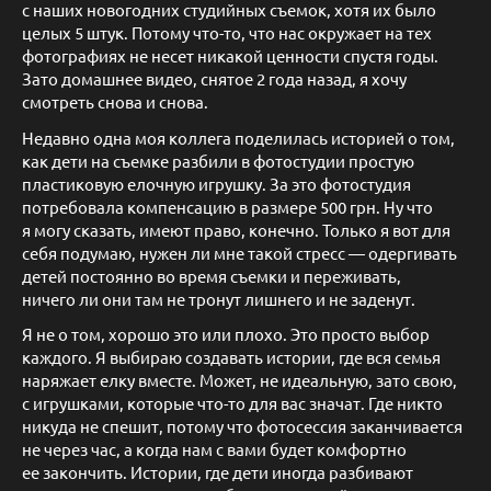
с наших новогодних студийных съемок, хотя их было
целых 5 штук. Потому что-то, что нас окружает на тех
фотографиях не несет никакой ценности спустя годы.
Зато домашнее видео, снятое 2 года назад, я хочу
смотреть снова и снова.
Недавно одна моя коллега поделилась историей о том,
как дети на съемке разбили в фотостудии простую
пластиковую елочную игрушку. За это фотостудия
потребовала компенсацию в размере 500 грн. Ну что
я могу сказать, имеют право, конечно. Только я вот для
себя подумаю, нужен ли мне такой стресс — одергивать
детей постоянно во время съемки и переживать,
ничего ли они там не тронут лишнего и не заденут.
Я не о том, хорошо это или плохо. Это просто выбор
каждого. Я выбираю создавать истории, где вся семья
наряжает елку вместе. Может, не идеальную, зато свою,
с игрушками, которые что-то для вас значат. Где никто
никуда не спешит, потому что фотосессия заканчивается
не через час, а когда нам с вами будет комфортно
ее закончить. Истории, где дети иногда разбивают