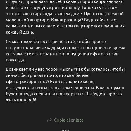
игрушки, проливают на себя какао, порой капризничают
и пытаются засунуть в рот гирлянду. Только суть в том,
что это ваша гирлянда в вашем доме. Пусть и на съемной
маленькой квартире. Какая разница? Ведь сейчас это
ваша жизнь и вы создаете в этой квартире воспоминания
каждый день.
Смысл такой фотосессии не в том, чтобы просто
получить красивые кадры, а в том, чтобы провести время
всем вместе и запечатать эти ощущения в фотографии
навсегда.
Возникает ли у вас порой мысль «Как бы хотелось, чтобы
сейчас был рядом кто-то, кто мог бы нас
сфотографировать»? Если да, зовите меня,
и я с удовольствием стану этим человеком. Вам не нужно
будет никуда спешить и притворяться Вы будете просто
жить в кадре🧡
Copia el enlace
BLOG