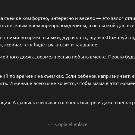
на съемке комфортно, интересно и весело — это залог отли
ать веселым времяпрепровождением, а не пыткой для все
те с ними во время съемки, дурачьтесь, шутите.Пожалуйста
 «сейчас тетя будет ругаться» и так далее.
семейного досуга, возможностью побыть вместе. Просто бу
ний по времени на съемках. Если ребенок капризничает, е
ныть. И меньше всего мне хочется, чтобы мама в этот моме
ция. А фальшь считывается очень быстро и даже очень к
Copia el enlace