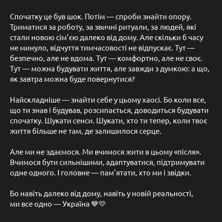
Спочатку це був шок. Потім — спроби знайти опору.
Триматися за роботу, за звичні ритуали, за людей, які
стали новою сім’єю далеко від дому. Але скільки б часу
не минуло, відчуття тимчасовості не відпускає. Тут —
безпечно, але не вдома. Тут — комфортно, але не своє.
Тут — можна будувати життя, але завжди з думкою: а що,
як завтра можна буде повернутися?
Найскладніше — знайти себе у цьому хаосі. Бо коли все,
що ти знав і будував, розсипається, доводиться будувати
спочатку. Шукати сенси. Шукати, хто ти тепер, коли твоє
життя більше не там, де залишилося серце.
Але ми не здаємося. Ми вчимося жити в цьому «після».
Вчимося бути сильнішими, адаптуватися, підтримувати
одне одного. І головне — пам’ятати, хто ми і звідки.
Бо навіть далеко від дому, навіть у новій реальності,
ми все одно — Україна 💙💛