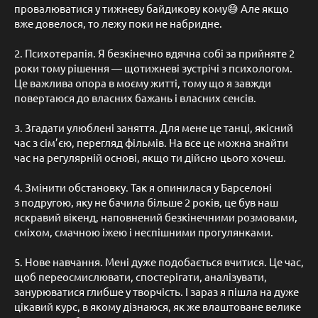
провалюватися у тижневу байдикову кому😅 Але якщо
вже довелося, то лежу поки не набридне.
2. Психотерапія. Я безкінечно вдячна собі за прийняте 2
роки тому рішення — щотижневі зустрічі з психологом.
Це важлива опора в моєму житті, тому що я завжди
повертаюся до власних бажань і власних сенсів.
3. Згадати улюблені заняття. Для мене це танці, якісний
час з сім’єю, перегляд фільмів. На все це можна знайти
час на регулярній основі, якщо ти дійсно цього хочеш.
4. Змінити обстановку. Так я опинилася у Барселоні
з подругою, яку не бачила більше 2 років, це був наш
яскравий вікенд, наповнений безкінечними розмовами,
сміхом, смачною іжею і неспішними прогулянками.
5. Нове навчання. Мені дуже подобається вчитися. Це час,
щоб переосмислювати, спостерігати, аналізувати,
занурюватися глибше у творчість. І зараз я пішла на дуже
цікавий курс, в якому дізнаюся, як же влаштоване велике