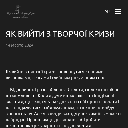
RU
ЯК ВИЙТИ З ТВОРЧОЇ КРИЗИ
14 марта 2024
Як вийти з творчої кризи і повернутися з новими
висновками, сенсами і глибшим розумінням себе.
1. Відпочинок і розслаблення. Стільки, скільки потрібно
по можливості. Коли я дуже втомлююся, то іноді мені
здається, що якщо я зараз дозволю собі просто лежати і
насолоджуватися байдикуванням, то ніколи не вийду
з цього стану. Але ж завжди виходжу, це в якийсь момент
набридає. Просто якщо дозволяти собі робити
це по трошки регулярно, то не доведеться