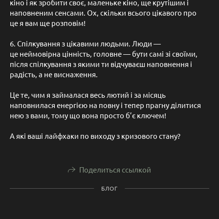
кіно і як зробити своє, маленьке кіно, ще крутішим і
наповненим сенсами. Ох, скільки всього цікавого про
це я вам ще розповім!
6. Спілкування з цікавими людьми. Люди —
це неймовірна цінність, головне — бути самі зі своїми,
після спілкування з якими ти відчуваєш наповнення і
радість, а не виснаження.
Це те, чим я займалася весь лютий і за місяць
наповнилася енергією на повну і тепер прагну ділитися
нею з вами, тому що вона просто б’є ключем!
А які ваші лайфхаки по виходу з кризового стану?
Поделиться ссылкой
БЛОГ