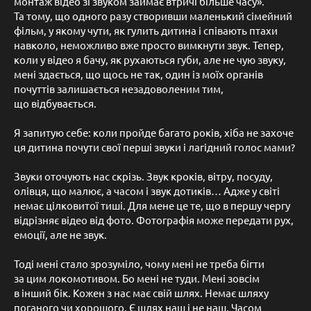
монтаж відео зі звуком займає втричі більше часу».
Та тому, що одного разу створивши маленький сімейний
фільм, у якому чути, як гулить дитина і співають птахи
навколо, неможливо вже просто вимкнути звук. Тепер,
коли у відео я бачу, як рухаються губи, але не чую звуку,
мені здається, що щось не так, один із моїх органів
почуттів залишається незадоволеним тим,
що відбувається.
Я запитую себе: коли пройде багато років, хіба не захоче
ця дитина почути свої перші звуки і лагідний голос мами?
Звуки оточують нас скрізь. Звук кроків, вітру, посуду,
олівця, що малює, а часом і звук дотиків… Адже у світі
немає цілковитої тиші. Для мене це те, що в першу чергу
відрізняє відео від фото. Фотографія може передати рух,
емоції, але не звук.
Тоді мені стало зрозуміло, чому мені не треба бігти
за цим локомотивом. Бо мені не туди. Мені зовсім
в інший бік. Кожен з нас має свій шлях. Немає шляху
поганого чи хорошого. Є шлях наш і не наш. Часом