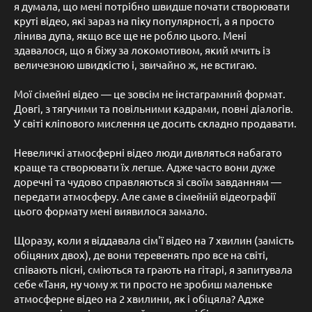
я думала, що мені потрібно швидше почати створювати
круті відео, які зараз на піку популярності, а я просто
лінива дупа, якщо все ще не роблю цього. Мені
здавалося, що я біжу за локомотивом, який мчить із
величезною швидкістю і, звичайно ж, не встигаю.
Мої сімейні відео — це зовсім не інстаграмний формат.
Довгі, з тягучими та повільними кадрами, повні діалогів.
У світі кліпового мислення це досить складно продавати.
Невеличкі атмосферні відео люди дивляться набагато
краще та створювати їх легше. Адже часто вони дуже
доречні та чудово справляються зі своїм завданням —
передати атмосферу. Але саме в сімейній відеографії
цього формату мені виявилося замало.
Щоразу, коли я віддавала сім'ї відео на 7 хвилин (замість
обіцяних двох), де вони теревенять про все на світі,
співають пісні, сміються та грають на гітарі, я запитувала
себе «Таня, ну чому ж ти просто не зробиш маленьке
атмосферне відео на 2 хвилини, як і обіцяла? Адже