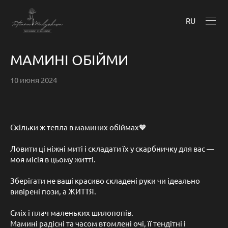
RU
МАМИНІ ОБІЙМИ
10 июня 2024
Скільки ж тепла в маминих обіймах🧡
Ловити ці ніжні миті і складати їх у скарбничку для вас —
моя місія в цьому житті.
Зберігати не ваші красиво складені руки чи ідеально
вивірені пози, а ЖИТТЯ.
Сміх і плач маленьких шилопопів.
Мамині радісні та часом втомлені очі, її тендітні і