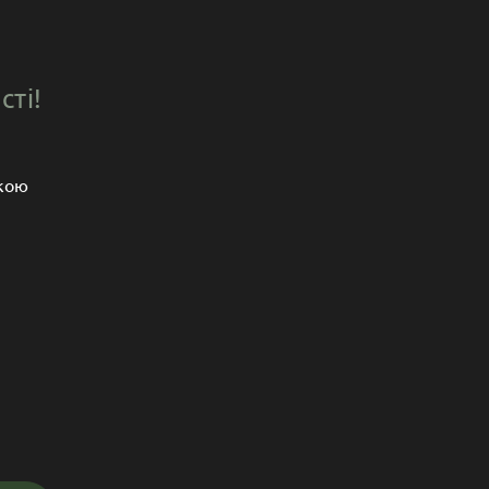
сті!
ькою