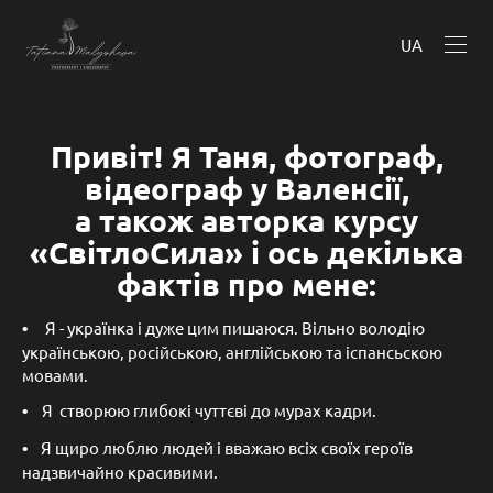
UA
Привіт! Я Таня, фотограф,
відеограф у Валенсії,
а також авторка курсу
«СвітлоСила» і ось декілька
фактів про мене:
•
Я - українка і дуже цим пишаюся. Вільно володію
українською, російською, англійською та іспансьскою
мовами.
•
Я створюю глибокі чуттєві до мурах кадри.
•
Я щиро люблю людей і вважаю всіх своїх героїв
надзвичайно красивими.