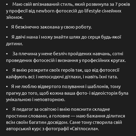
•
Маю свій впізнаваний стиль, який розвинула за 7 років
у професії від newborn фотосесій до lifestyle сімейних
зйомок.
•
Я безкінечно закохана у свою роботу.
•
Я двічі мама і можу знайти шлях до серця будь-якої
дитини.
•
За плечима у мене безліч пройдених навчань, сотні
проведених фотосесій і визнання у професійних кругах.
•
Я вмію розкрити своїх героїв так, що від фотосесії
кайфують всі: і непосидючі дітлахи, і навіть їхні тата.
•
Я не люблю відвертого позування і шаблонів, тому
прагну до того, щоб кожна ваша фото- і відеоісторія була
унікальною і неповторною.
•
Я педагог за освітою і вмію пояснити складне
простими словами, а головне — маю бажання ділитися
всім своїм багатим досвідом. Саме тому створила свій
авторський курс з фотографії «Світлосила».