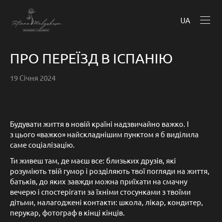
UA
ПРО ПЕРЕЇЗД В ІСПАНІЮ
19 Січня 2024
Будувати життя в новій країні надзвичайно важко. І
з цього «важко» найскладнішим пунктом я б виділила
саме соціалізацію.
Ти живеш там, де маєш все: близьких друзів, які
розуміють твій гумор і розділяють твої погляди на життя,
батьків, до яких завжди можна приїхати на смачну
вечерю і спостерігати за їхніми стосунками з твоїми
дітьми, налагоджені контакти: школа, лікар, кондитер,
перукар, фотограф в кінці кінців.