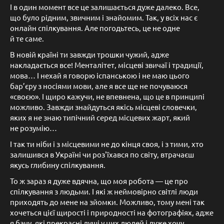
І в один момент все це залишається дуже далеко. Все,
що було рідним, звичним і знайомим. Так, у всіх нас є
онлайн спілкування. Але погодьтесь, це не одне
й те саме.
В новій країні ти завжди трошки чужий, адже
накладається все! Менталітет, місцеві звичаї і традиції,
мова… І нехай я говорю іспанською і не маю цього
бар’єру з носіями мови, але я все ще не почуваюся
«своєю». І щиро кажучи, не впевнена, що це в принципі
можливо. Завжди знайдуться якісь місцеві словечки,
яких я не знаю типічний серед місцевих жарт, який
не розумію…
І так ти ніби і з місцевими не до кінця своя, і з тими, хто
залишився в Україні чи роз'їхався по світу, втрачаєш
якусь глибину спілкування.
То ж зараз я дуже вдячна, що моя робота — це про
спілкування з людьми. І які ж неймовірно світлі люди
приходять до мене на зйомки. Можливо, тому мені так
хочеться цієї щирості і природності на фотографіях, адже
я бачу, які прекрасні душі у цих людей і дуже хочу