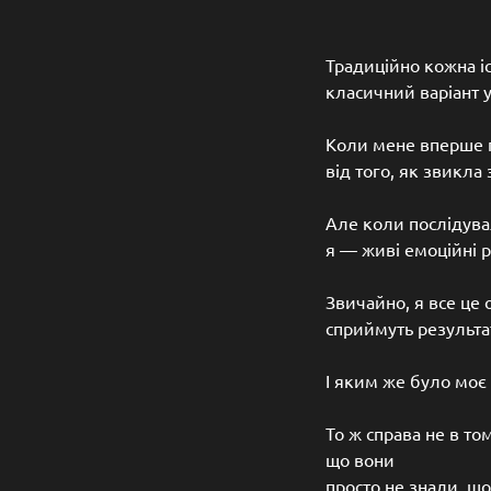
Традиційно кожна і
класичний варіант у
Коли мене вперше п
від того, як звикла 
Але коли послідувал
я — живі емоційні р
Звичайно, я все це 
сприймуть результа
І яким же було моє 
То ж справа не в то
що вони
просто не знали, що