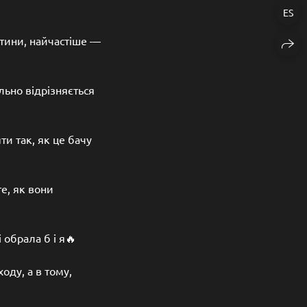
ES
итини, найчастіше —
ьно відрізняється
ти так, як це бачу
е, як вони
 обрала б і я🔥
оду, а в тому,