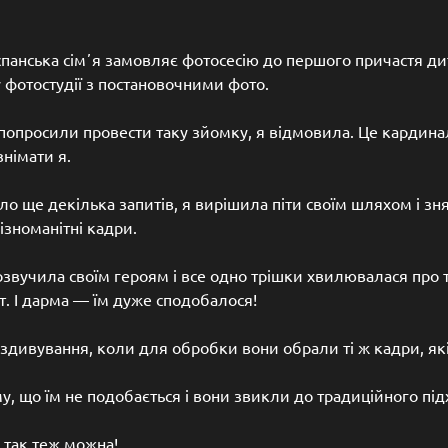
спанська сімʼя замовляє фотосесію до першого причастя д
 фотостудії з постановочними фото.
опросили провести таку зйомку, я відмовила. Це кардинал
знімати я.
о ще декілька запитів, я вирішила піти своїм шляхом і зня
ізноманітні кадри.
озвучила своїм героям і все одно трішки хвилювалася про т
т. І дарма — їм дуже сподобалося!
здивування, коли для обробки вони обрали ті ж кадри, які
му, що їм не подобається і вони звикли до традиційного підх
 так теж можна!