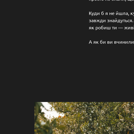
Куди б я не йшла, к
завжди знайдуться. 
як робиш ти — живі
А як би ви вчинили 