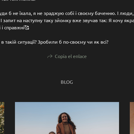
уди б не їхала, я не зраджую собі і своєму баченню. І люди
І запит на наступну таку зйомку вже звучав так: Я хочу якра
 і справжні🥰
в такій ситуації? Зробили б по-своєму чи як всі?
Copia el enlace
BLOG